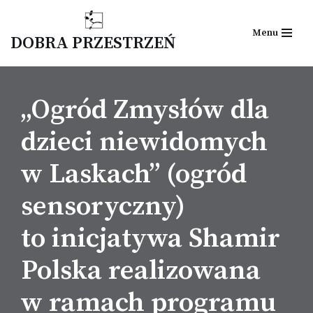
Menu
Przejdź
DOBRA PRZESTRZEŃ
do
treści
„Ogród Zmysłów dla
dzieci niewidomych
w Laskach” (ogród
sensoryczny)
to inicjatywa Shamir
Polska realizowana
w ramach programu