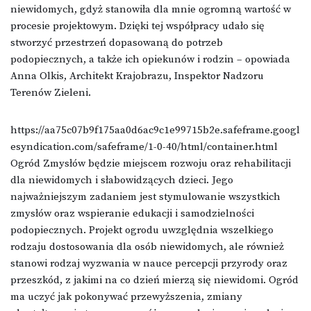
niewidomych, gdyż stanowiła dla mnie ogromną wartość w
procesie projektowym. Dzięki tej współpracy udało się
stworzyć przestrzeń dopasowaną do potrzeb
podopiecznych, a także ich opiekunów i rodzin – opowiada
Anna Olkis, Architekt Krajobrazu, Inspektor Nadzoru
Terenów Zieleni.
https://aa75c07b9f175aa0d6ac9c1e99715b2e.safeframe.googl
esyndication.com/safeframe/1-0-40/html/container.html
Ogród Zmysłów będzie miejscem rozwoju oraz rehabilitacji
dla niewidomych i słabowidzących dzieci. Jego
najważniejszym zadaniem jest stymulowanie wszystkich
zmysłów oraz wspieranie edukacji i samodzielności
podopiecznych. Projekt ogrodu uwzględnia wszelkiego
rodzaju dostosowania dla osób niewidomych, ale również
stanowi rodzaj wyzwania w nauce percepcji przyrody oraz
przeszkód, z jakimi na co dzień mierzą się niewidomi. Ogród
ma uczyć jak pokonywać przewyższenia, zmiany