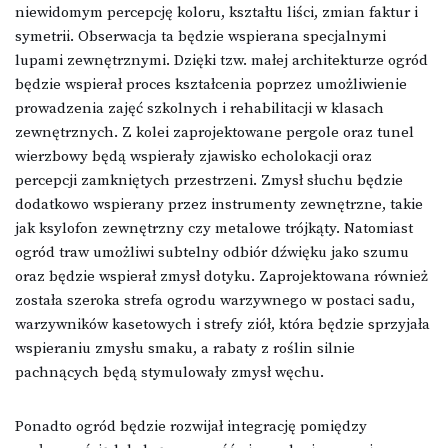
niewidomym percepcję koloru, kształtu liści, zmian faktur i
symetrii. Obserwacja ta będzie wspierana specjalnymi
lupami zewnętrznymi. Dzięki tzw. małej architekturze ogród
będzie wspierał proces kształcenia poprzez umożliwienie
prowadzenia zajęć szkolnych i rehabilitacji w klasach
zewnętrznych. Z kolei zaprojektowane pergole oraz tunel
wierzbowy będą wspierały zjawisko echolokacji oraz
percepcji zamkniętych przestrzeni. Zmysł słuchu będzie
dodatkowo wspierany przez instrumenty zewnętrzne, takie
jak ksylofon zewnętrzny czy metalowe trójkąty. Natomiast
ogród traw umożliwi subtelny odbiór dźwięku jako szumu
oraz będzie wspierał zmysł dotyku. Zaprojektowana również
została szeroka strefa ogrodu warzywnego w postaci sadu,
warzywników kasetowych i strefy ziół, która będzie sprzyjała
wspieraniu zmysłu smaku, a rabaty z roślin silnie
pachnących będą stymulowały zmysł węchu.
Ponadto ogród będzie rozwijał integrację pomiędzy