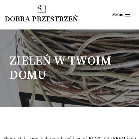
Menu
Przejdź
DOBRA PRZESTRZEŃ
do
treści
ZIELEŃ W TWOIM
DOMU
Skorzystaj z prostych porad. Jeśli jesteś PLANTKILLEREM i nie