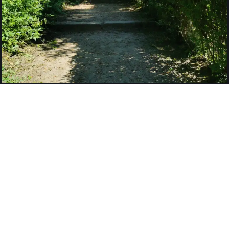
INWENTARYZACJE
Na potrzeby naszych klientów wykonujemy
inwentaryzacje dendrologiczne oraz projekty nasadzeń
zastępczych. Rozwój nie znaczy zaczynać wszystko od
nowa. Najpierw należy zobaczyć i poznać to, czego nie
widzimy.