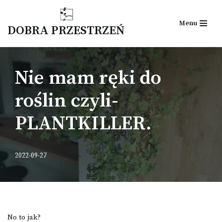
Menu
Przejdź
DOBRA PRZESTRZEŃ
do
treści
Nie mam ręki do
roślin czyli-
PLANTKILLER.
2022-09-27
No to jak?